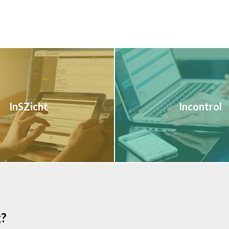
InSZicht
Incontrol
g?