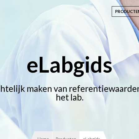
PRODUCTE
eLabgids
chtelijk maken van referentiewaarde
het lab.
Home
Producten
eLabgids