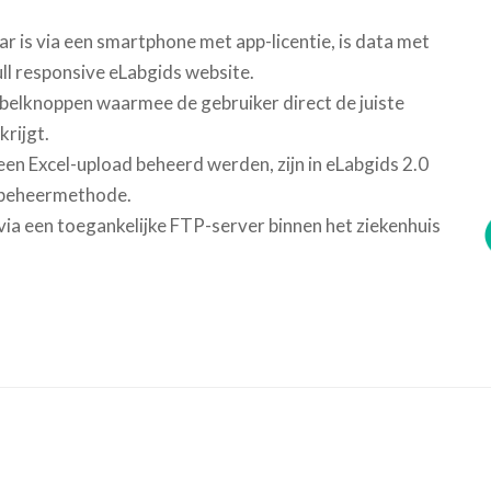
r is via een smartphone met app-licentie, is data met
ull responsive eLabgids website.
 belknoppen waarmee de gebruiker direct de juiste
rijgt.
een Excel-upload beheerd werden, zijn in eLabgids 2.0
e beheermethode.
via een toegankelijke FTP-server binnen het ziekenhuis