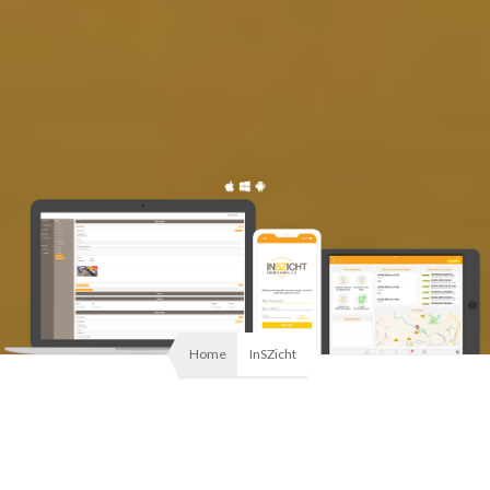
Home
InSZicht