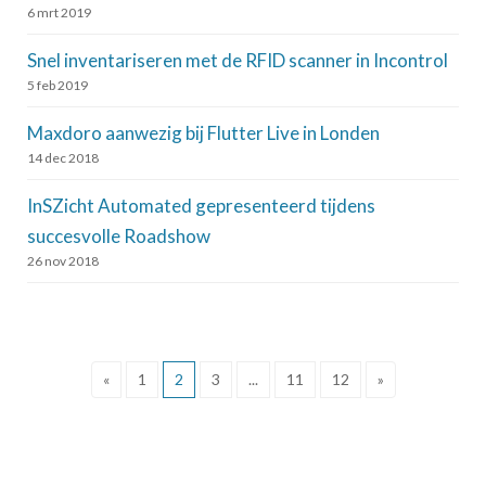
6 mrt 2019
Snel inventariseren met de RFID scanner in Incontrol
5 feb 2019
Maxdoro aanwezig bij Flutter Live in Londen
14 dec 2018
InSZicht Automated gepresenteerd tijdens
succesvolle Roadshow
26 nov 2018
«
1
2
3
...
11
12
»