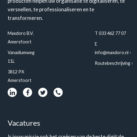
producten helpen uw organisatie te digitaliseren, te
versnellen, te professionaliseren en te
transformeren.
Maxdoro B.V.
T 033 462 77 07
Amersfoort
E
Vanadiumweg
info@maxdoro.nl
11L
Routebeschrijving
3812 PX
Amersfoort
Vacatures
Is jouw missie ook het creëren van de beste digitale