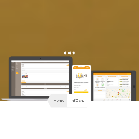
Home
InSZicht