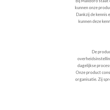
Bij Maxdoro staat
kunnen onze produc
Dankzij de kennis 
kunnen deze kenn
De produc
overheidsinstelli
dagelijkse process
Onze product cons
organisatie. Zij sp