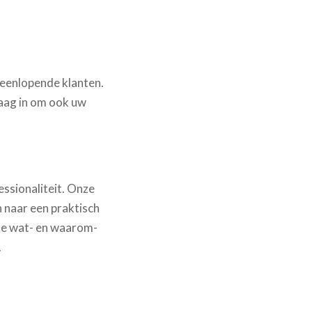
teenlopende klanten.
raag in om ook uw
ssionaliteit. Onze
n naar een praktisch
 de wat- en waarom-
.