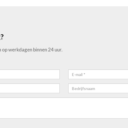
g?
 op werkdagen binnen 24 uur.
E-
mail*
Bedrijfsnaam