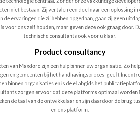
 de technologie centraal. Zonder onze vakkundige develope
ten niet bestaan. Zij vertalen een doel naar een oplossing i
en de ervaringen die zij hebben opgedaan, gaan zij geen uitdag
is voor ons zelf houden, maar geven deze ook graag door. 
technische consultants ook voor u klaar.
Product consultancy
ten van Maxdoro zijn een hulp binnen uw organisatie. Zo help
ngen en gemeenten bij het handhavingsproces, geeft Incontro
en binnen organisaties en is de eLabgids het publicatieplatfo
ultants zorgen ervoor dat deze platforms optimaal worden i
reken de taal van de ontwikkelaar en zijn daardoor de brug t
en ons platform.